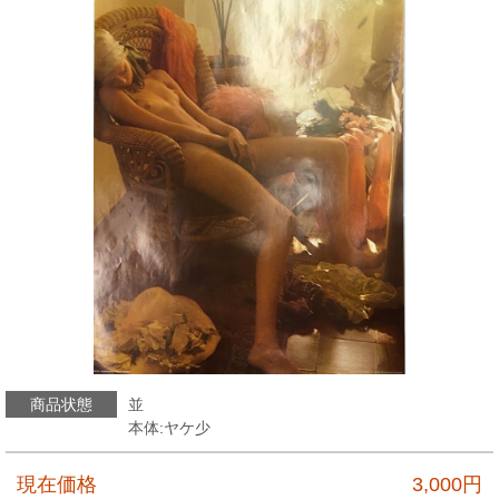
商品状態
並
本体:ヤケ少
現在価格
3,000
円