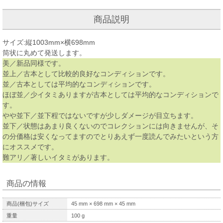
商品説明
サイズ:縦1003mm×横698mm
筒状に丸めて発送します。
美／新品同様です。
並上／古本として比較的良好なコンディションです。
並／古本としては平均的なコンディションです。
ほぼ並／少イタミありますが古本としては平均的なコンディションで
す。
やや並下／並下程ではないですが少しダメージが目立ちます。
並下／状態はあまり良くないのでコレクションには向きませんが、そ
の分価格は安くなってますのでとりあえず一度読んでみたいという方
にオススメです。
難アリ／著しいイタミがあります。
商品の情報
商品(梱包)サイズ
45
mm ×
698
mm ×
45
mm
重量
100
g