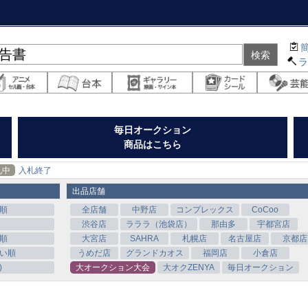
毎日オークション
商品はこちら
札中
入札終了
出品店舗
順
全店舗
中野店
コンプレックス
CoCoo
渋谷店
ラララ（池袋店）
那由多
宇都宮店
順
大宮店
SAHRA
札幌店
名古屋店
京都店
い順
うめだ店
グランドカオス
福岡店
小倉店
)
大オークション大会
大オクZENYA
毎日オークション