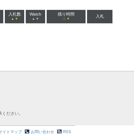
入札数
Watch
残り時間
入札
▲
▼
▲
▼
△
▼
承ください。
サイトマップ
お問い合わせ
RSS