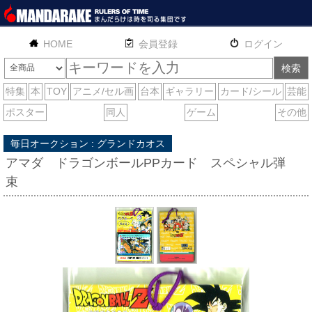
HOME
English
通販
サイトマップ
お問い合わせ
毎日オークション : グランドカオス
アマダ ドラゴンボールPPカード スペシャル弾
束