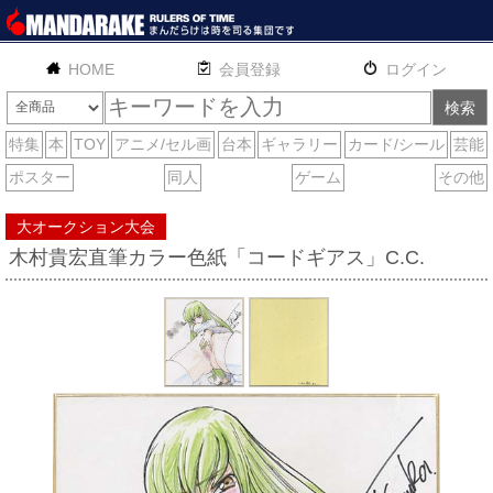
HOME
English
通販
サイトマップ
お問い合わせ
大オークション大会
木村貴宏直筆カラー色紙「コードギアス」C.C.