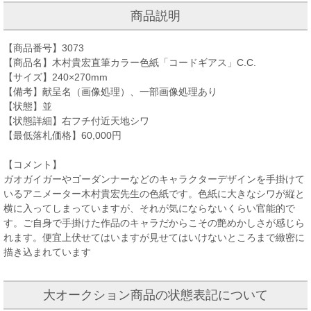
商品説明
【商品番号】3073
【商品名】木村貴宏直筆カラー色紙「コードギアス」C.C.
【サイズ】240×270mm
【備考】献呈名（画像処理）、一部画像処理あり
【状態】並
【状態詳細】右フチ付近天地シワ
【最低落札価格】60,000円
【コメント】
ガオガイガーやゴーダンナーなどのキャラクターデザインを手掛けて
いるアニメーター木村貴宏先生の色紙です。色紙に大きなシワが縦と
横に入ってしまっていますが、それが気にならないくらい官能的で
す。ご自身で手掛けた作品のキャラだからこその艶めかしさが感じら
れます。便宜上伏せてはいますが見せてはいけないところまで緻密に
描き込まれています
大オークション商品の状態表記について