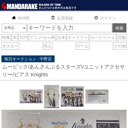
HOME
English
通販
サイトマップ
お問い合わせ
毎日オークション : 中野店
ムービック/あんさんぶるスターズ!/ユニットアクセサ
リー/ピアス Knights