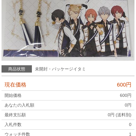
商品状態
未開封・パッケージイタミ
現在価格
600
円
開始価格
600
円
あなたの入札額
0
円
最終支払額
0
円 (送料別)
入札件数
0
ウォッチ件数
1