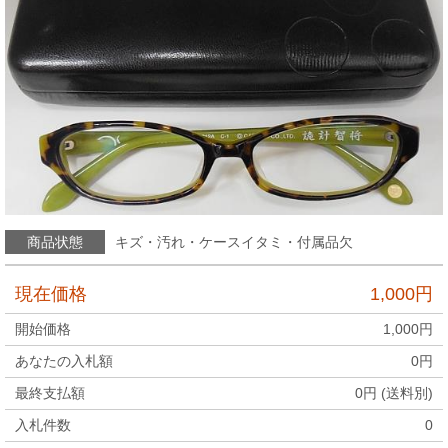
商品状態
キズ・汚れ・ケースイタミ・付属品欠
現在価格
1,000
円
開始価格
1,000
円
あなたの入札額
0
円
最終支払額
0
円 (送料別)
入札件数
0