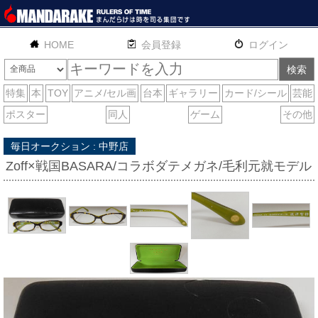
HOME
English
通販
サイトマップ
お問い合わせ
毎日オークション : 中野店
Zoff×戦国BASARA/コラボダテメガネ/毛利元就モデル