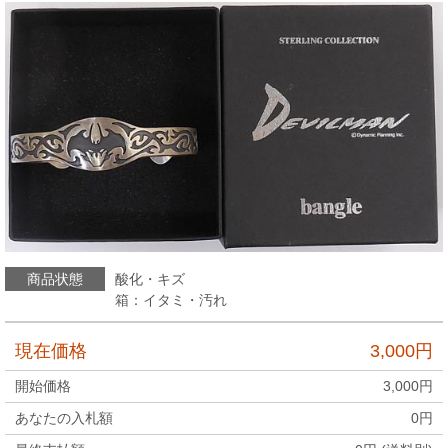
商品状態
酸化・キズ
箱：イタミ・汚れ
現在価格
3,000
円
開始価格
3,000
円
あなたの入札額
0
円