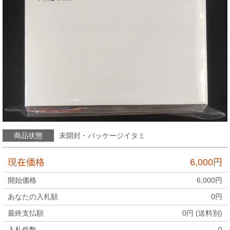
商品状態
未開封・パッケージイタミ
現在価格
6,000
円
開始価格
6,000
円
あなたの入札額
0
円
最終支払額
0
円 (送料別)
入札件数
0