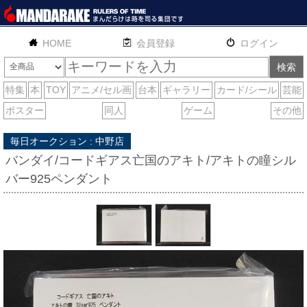
HOME
English
通販
サイトマップ
お問い合わせ
毎日オークション : 中野店
バンダイ/コードギアス亡国のアキト/アキトの瞳シル
バー925ペンダント