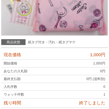
商品状態
紙タグ付き・汚れ・紙タグヤケ
現在価格
1,000
円
開始価格
1,000
円
あなたの入札額
0
円
最終支払額
0
円 (送料別)
入札件数
0
ウォッチ件数
1
残り時間
終了しました