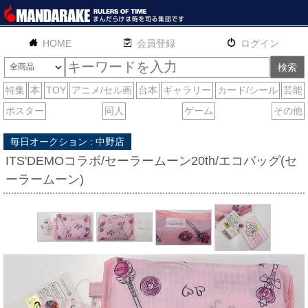
HOME
English
通販
サイトマップ
お問い合わせ
毎日オークション : 中野店
ITS'DEMOコラボ/セーラームーン20th/エコバッグ(セ
ーラームーン)