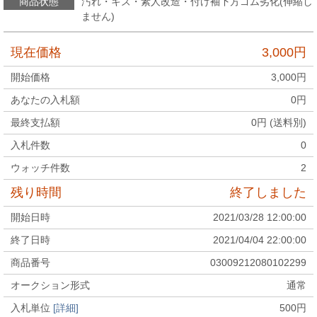
商品状態
汚れ・キズ・素人改造・付け袖下方ゴム劣化(伸縮し
ません)
現在価格
3,000
円
開始価格
3,000
円
あなたの入札額
0
円
最終支払額
0
円 (送料別)
入札件数
0
ウォッチ件数
2
残り時間
終了しました
開始日時
2021/03/28 12:00:00
終了日時
2021/04/04 22:00:00
商品番号
03009212080102299
オークション形式
通常
入札単位
[詳細]
500
円