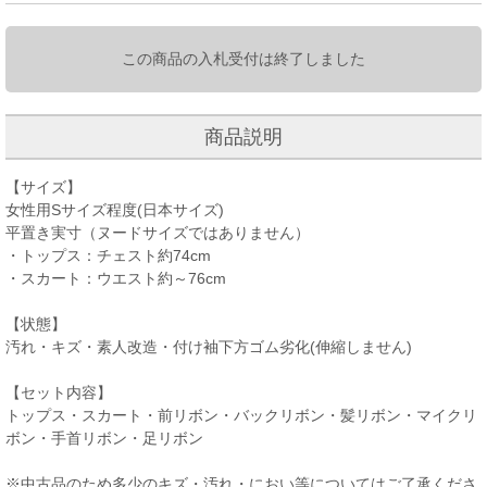
この商品の入札受付は終了しました
商品説明
【サイズ】
女性用Sサイズ程度(日本サイズ)
平置き実寸（ヌードサイズではありません）
・トップス：チェスト約74cm
・スカート：ウエスト約～76cm
【状態】
汚れ・キズ・素人改造・付け袖下方ゴム劣化(伸縮しません)
【セット内容】
トップス・スカート・前リボン・バックリボン・髪リボン・マイクリ
ボン・手首リボン・足リボン
※中古品のため多少のキズ・汚れ・におい等についてはご了承くださ