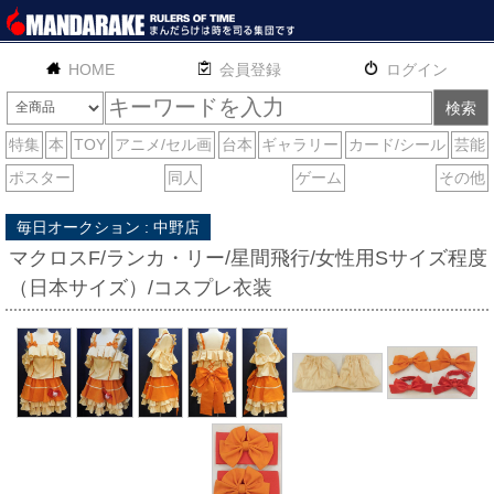
HOME
English
通販
サイトマップ
お問い合わせ
毎日オークション : 中野店
マクロスF/ランカ・リー/星間飛行/女性用Sサイズ程度
（日本サイズ）/コスプレ衣装