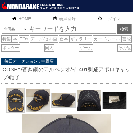
HOME
English
通販
サイトマップ
お問い合わせ
毎日オークション : 中野店
COSPA/蒼き鋼のアルペジオ/イ-401刺繍アポロキャッ
プ/帽子