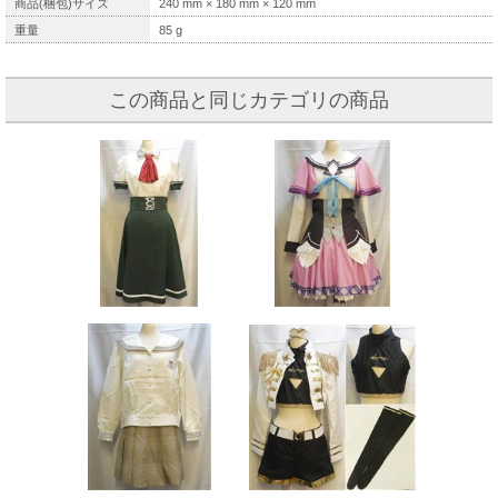
商品(梱包)サイズ
240
mm ×
180
mm ×
120
mm
重量
85
g
この商品と同じカテゴリの商品