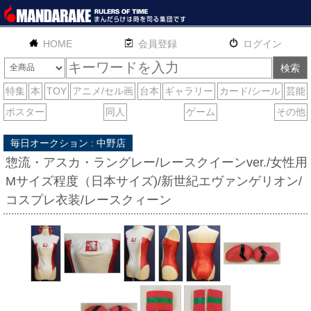
HOME
English
通販
サイトマップ
お問い合わせ
毎日オークション : 中野店
惣流・アスカ・ラングレー/レースクイーンver./女性用
Mサイズ程度（日本サイズ)/新世紀エヴァンゲリオン/
コスプレ衣装/レースクィーン