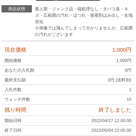
商品状態
素人製・ジャンク品・端処理なし・タバコ臭・キ
ズ・広範囲の汚れ・ほつれ・接着剤はみ出し・生地
劣化
※画像では飛んでしまって分かりませんが。広範囲
の汚れがございます
現在価格
1,000
円
開始価格
1,000
円
あなたの入札額
0
円
最終支払額
0
円 (送料別)
入札件数
1
ウォッチ件数
10
残り時間
終了しました
開始日時
2022/04/27 12:00:00
終了日時
2022/05/04 22:05:00