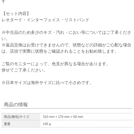
す
【セット内容】
レオタード・インターフェイス・リストバンド
※中古品のため多少のキズ・汚れ・におい等についてはご了承くださ
い。
※返品交換はお受けできませんので、状態などの詳細がご心配な場合
は、店頭で実際に状態をご確認されることをお勧め致します。
ご覧のモニターによって、色見が異なる場合があります。
併せてご了承ください。
※日本サイズは海外サイズに比べて小さめです。
商品の情報
商品(梱包)サイズ
310
mm ×
170
mm ×
60
mm
重量
145
g