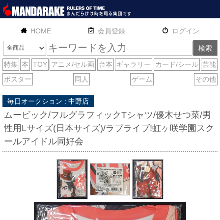
HOME
English
通販
サイトマップ
お問い合わせ
毎日オークション : 中野店
ムービック/フルグラフィックTシャツ/優木せつ菜/男
性用Lサイズ(日本サイズ)/ラブライブ!虹ヶ咲学園スク
ールアイドル同好会