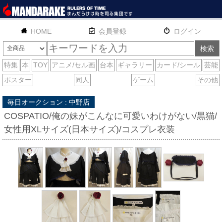
HOME
English
通販
サイトマップ
お問い合わせ
毎日オークション : 中野店
COSPATIO/俺の妹がこんなに可愛いわけがない/黒猫/
女性用XLサイズ(日本サイズ)/コスプレ衣装