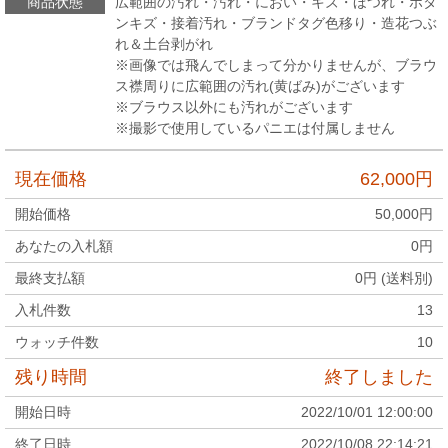
商品状態
広範囲の汚れ・汚れ・におい・キズ・ほつれ・ボタ
ンキズ・接着汚れ・ブランドタグ色移り・造花つぶ
れ＆土台剥がれ
※画像では飛んでしまって分かりませんが、ブラウ
ス襟周りに広範囲の汚れ(黄ばみ)がございます
※ブラウス以外にも汚れがございます
※撮影で使用しているパニエは付属しません
現在価格
62,000
円
開始価格
50,000
円
あなたの入札額
0
円
最終支払額
0
円 (送料別)
入札件数
13
ウォッチ件数
10
残り時間
終了しました
開始日時
2022/10/01 12:00:00
終了日時
2022/10/08 22:14:21