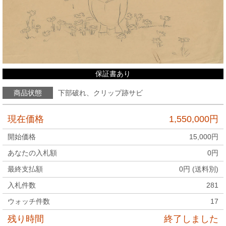
保証書あり
商品状態
下部破れ、クリップ跡サビ
現在価格
1,550,000
円
開始価格
15,000
円
あなたの入札額
0
円
最終支払額
0
円 (送料別)
入札件数
281
ウォッチ件数
17
残り時間
終了しました