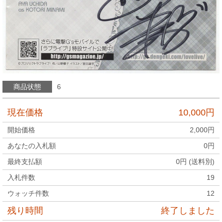
商品状態
6
現在価格
10,000
円
開始価格
2,000
円
あなたの入札額
0
円
最終支払額
0
円 (送料別)
入札件数
19
ウォッチ件数
12
残り時間
終了しました