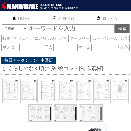
HOME
English
通販
サイトマップ
お問い合わせ
毎日オークション : 中野店
ひぐらしのなく頃に 業 絵コンテ[制作素材]