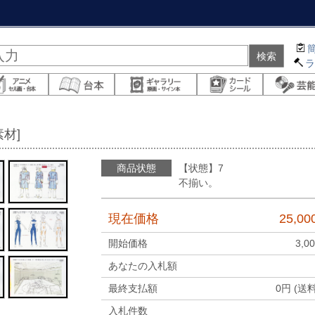
材]
商品状態
【状態】7
不揃い。
現在価格
25,00
開始価格
3,0
あなたの入札額
最終支払額
0
円 (送
入札件数