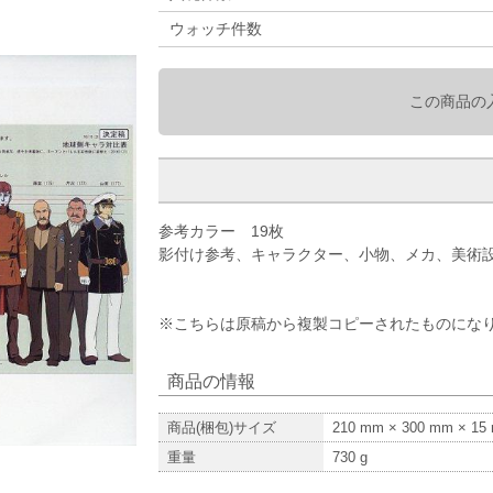
ウォッチ件数
この商品の
参考カラー 19枚
影付け参考、キャラクター、小物、メカ、美術設
※こちらは原稿から複製コピーされたものにな
商品の情報
商品(梱包)サイズ
210
mm ×
300
mm ×
15
重量
730
g