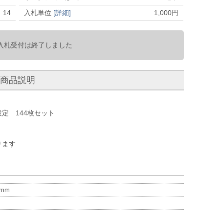
14
入札単位
[詳細]
1,000
円
入札受付は終了しました
商品説明
定 144枚セット
ります
mm