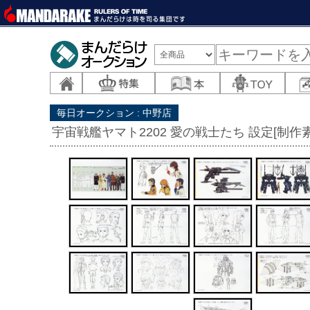
毎日オークション : 中野店
宇宙戦艦ヤマト2202 愛の戦士たち 設定[制作素