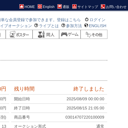
HOME
English
通販
サイトマップ
お問い合わせ
簡単な会員登録で参加できます。登録はこちら
ログイン
ライブオークション
ライブとは
参加方法
ENGLISH
0
円
残り時間
終了しました
00
円
開始日時
2025/08/09 00:00:00
0
円
終了日時
2025/08/15 21:05:00
料別)
商品番号
03014707220100009
13
オークション形式
通常