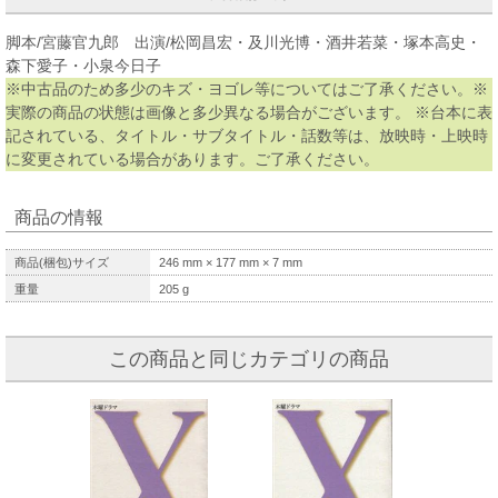
脚本/宮藤官九郎 出演/松岡昌宏・及川光博・酒井若菜・塚本高史・
森下愛子・小泉今日子
※中古品のため多少のキズ・ヨゴレ等についてはご了承ください。※
実際の商品の状態は画像と多少異なる場合がございます。 ※台本に表
記されている、タイトル・サブタイトル・話数等は、放映時・上映時
に変更されている場合があります。ご了承ください。
商品の情報
商品(梱包)サイズ
246
mm ×
177
mm ×
7
mm
重量
205
g
この商品と同じカテゴリの商品