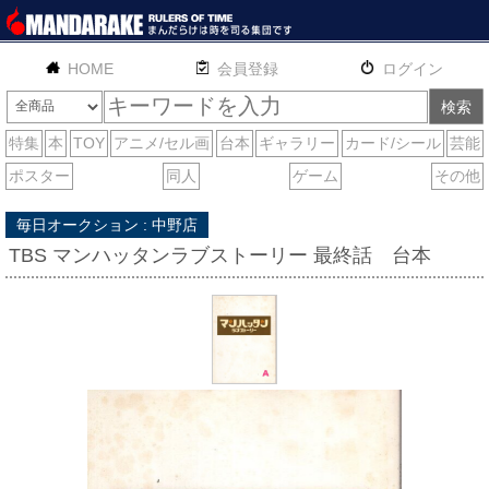
HOME
English
通販
サイトマップ
お問い合わせ
毎日オークション : 中野店
TBS マンハッタンラブストーリー 最終話 台本