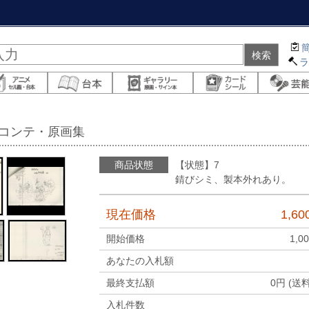
絵コンテ・原画集
商品状態
【状態】7
錆びシミ、製本外れあり。
現在価格
1,60
開始価格
1,0
あなたの入札額
最終支払額
0
円 (送
入札件数