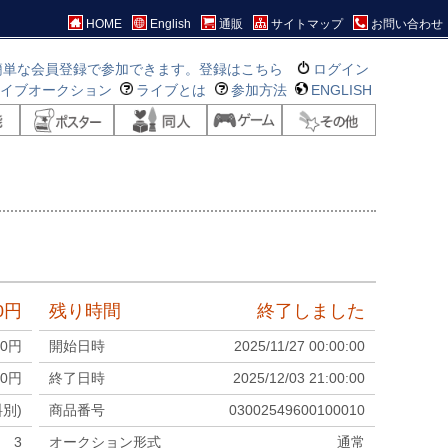
HOME
English
通販
サイトマップ
お問い合わせ
簡単な会員登録で参加できます。登録はこちら
ログイン
ライブオークション
ライブとは
参加方法
ENGLISH
0
円
残り時間
終了しました
00
円
開始日時
2025/11/27 00:00:00
0
円
終了日時
2025/12/03 21:00:00
料別)
商品番号
03002549600100010
3
オークション形式
通常