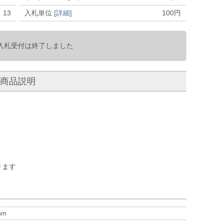
13
入札単位
[詳細]
100
円
入札受付は終了しました
商品説明
ります
m