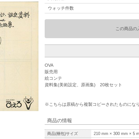
ウォッチ件数
この商品の
OVA
販売用
絵コンテ
資料集(美術設定、原画集) 20枚セット
※こちらは原稿から複製コピーされたものにな
商品の情報
商品(梱包)サイズ
210
mm ×
300
mm ×
5
m