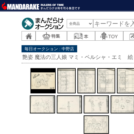
毎日オークション : 中野店
艶姿 魔法の三人娘 マミ・ペルシャ・エミ 