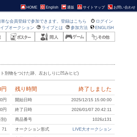
HOME
English
通販
サイトマップ
お問い合わせ
簡単な会員登録で参加できます。登録はこちら
ログイン
ライブオークション
ライブとは
参加方法
ENGLISH
ント別物をつけた跡、左おしりに凹みヒビ)
0
円
残り時間
終了しました
00
円
開始日時
2025/12/15 15:00:00
0
円
終了日時
2026/01/07 20:42:11
料別)
商品番号
1026z131
71
オークション形式
LIVE大オークション