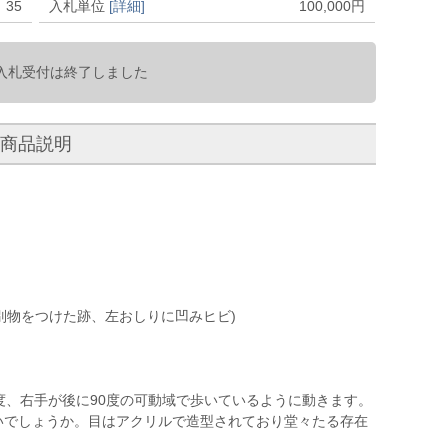
35
入札単位
[詳細]
100,000
円
入札受付は終了しました
商品説明
別物をつけた跡、左おしりに凹みヒビ)
度、右手が後に90度の可動域で歩いているように動きます。
いでしょうか。目はアクリルで造型されており堂々たる存在