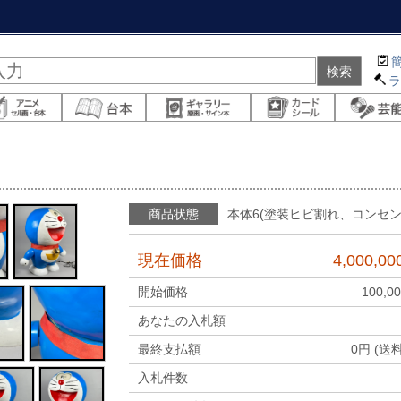
商品状態
本体6(塗装ヒビ割れ、コンセ
現在価格
4,000,00
開始価格
100,0
あなたの入札額
最終支払額
0
円 (送
入札件数