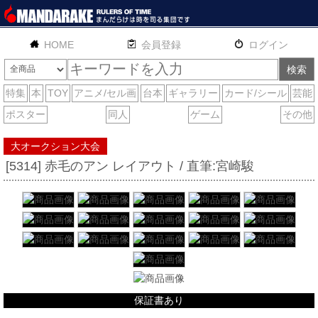
HOME
English
通販
サイトマップ
お問い合わせ
大オークション大会
[5314] 赤毛のアン レイアウト / 直筆:宮崎駿
保証書あり