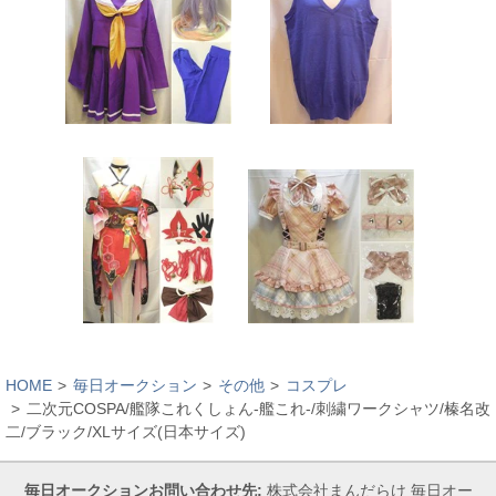
HOME
毎日オークション
その他
コスプレ
二次元COSPA/艦隊これくしょん-艦これ-/刺繍ワークシャツ/榛名改
二/ブラック/XLサイズ(日本サイズ)
毎日オークションお問い合わせ先:
株式会社まんだらけ 毎日オー