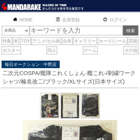
HOME
English
通販
サイトマップ
お問い合わせ
毎日オークション : 中野店
二次元COSPA/艦隊これくしょん-艦これ-/刺繍ワーク
シャツ/榛名改二/ブラック/XLサイズ(日本サイズ)