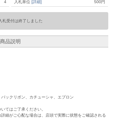
4
入札単位
[詳細]
500
円
入札受付は終了しました
商品説明
、バックリボン、カチューシャ、エプロン
ついてはご了承ください。
の詳細がご心配な場合は、店頭で実際に状態をご確認される