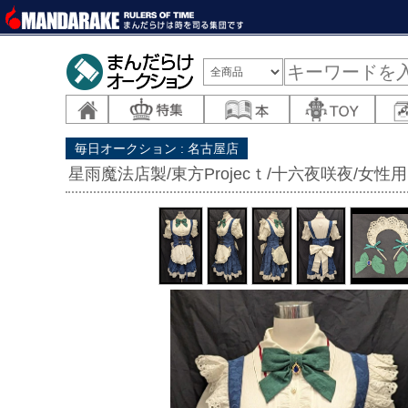
毎日オークション : 名古屋店
星雨魔法店製/東方Projecｔ/十六夜咲夜/女性