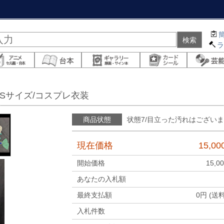
用Sサイズ/コスプレ衣装
商品状態
状態7/目立った汚れはござい
現在価格
15,00
開始価格
15,0
あなたの入札額
最終支払額
0
円 (送
入札件数