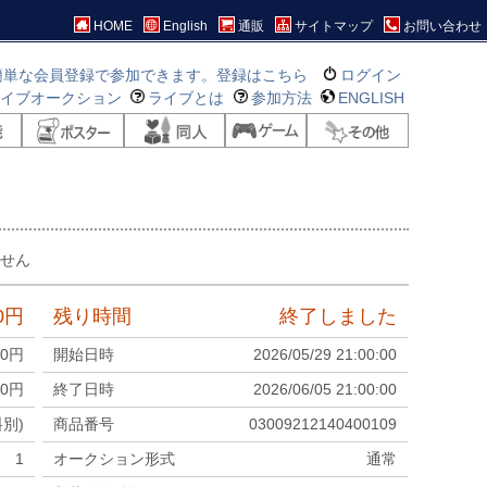
HOME
English
通販
サイトマップ
お問い合わせ
簡単な会員登録で参加できます。登録はこちら
ログイン
ライブオークション
ライブとは
参加方法
ENGLISH
ません
0
円
残り時間
終了しました
00
円
開始日時
2026/05/29 21:00:00
0
円
終了日時
2026/06/05 21:00:00
料別)
商品番号
03009212140400109
1
オークション形式
通常