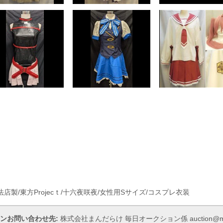
店製/東方Projecｔ/十六夜咲夜/女性用Sサイズ/コスプレ衣装
ンお問い合わせ先:
株式会社まんだらけ 毎日オークション係 auction@manda