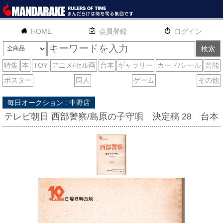
HOME
English
通販
サイトマップ
お問い合わせ
毎日オークション : 中野店
テレビ朝日 西部警察/島原の子守唄 決定稿 28 台本