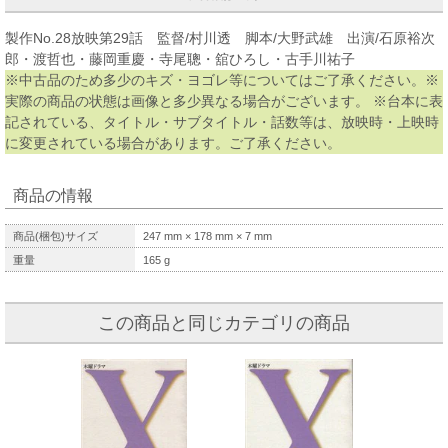
製作No.28放映第29話 監督/村川透 脚本/大野武雄 出演/石原裕次
郎・渡哲也・藤岡重慶・寺尾聰・舘ひろし・古手川祐子
※中古品のため多少のキズ・ヨゴレ等についてはご了承ください。※
実際の商品の状態は画像と多少異なる場合がございます。 ※台本に表
記されている、タイトル・サブタイトル・話数等は、放映時・上映時
に変更されている場合があります。ご了承ください。
商品の情報
商品(梱包)サイズ
247
mm ×
178
mm ×
7
mm
重量
165
g
この商品と同じカテゴリの商品