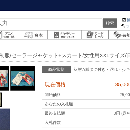
子制服/セーラージャケット+スカート/女性用XXLサイズ(
商品状態
状態7/紙タグ付き・汚れ・少
現在価格
35,00
開始価格
25,0
あなたの入札額
最終支払額
0
円 (送
入札件数