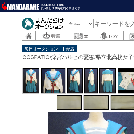
毎日オークション : 中野店
COSPATIO/涼宮ハルヒの憂鬱/県立北高校女