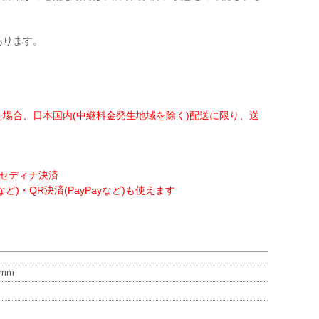
あります。
。
場合、日本国内(中継料金発生地域を除く)配送に限り、送
・セディナ決済
ど)・QR決済(PayPayなど)も使えます
mm