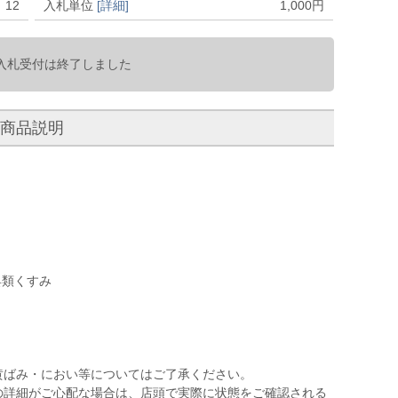
12
入札単位
[詳細]
1,000
円
入札受付は終了しました
商品説明
具類くすみ
黄ばみ・におい等についてはご了承ください。
の詳細がご心配な場合は、店頭で実際に状態をご確認される