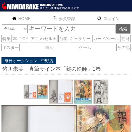
HOME
English
通販
サイトマップ
お問い合わせ
毎日オークション : 中野店
猪川朱美 直筆サイン本「鵺の絵師」1巻