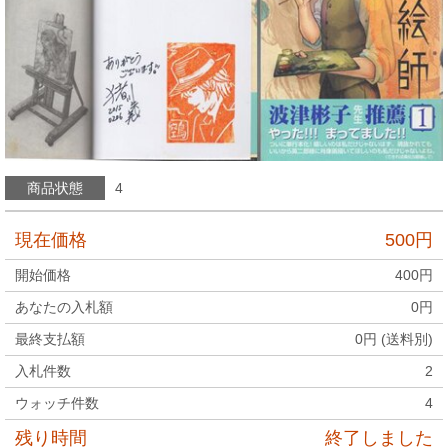
商品状態
4
現在価格
500
円
開始価格
400
円
あなたの入札額
0
円
最終支払額
0
円 (送料別)
入札件数
2
ウォッチ件数
4
残り時間
終了しました