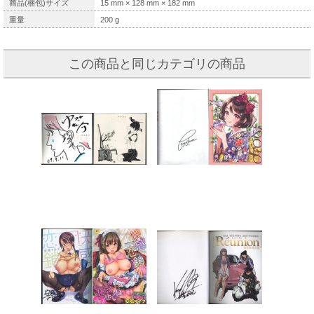
商品(梱包)サイズ
15
mm ×
128
mm ×
182
mm
重量
200
g
この商品と同じカテゴリの商品