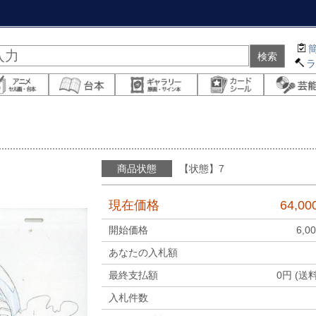
商品状態
【状態】7
現在価格
64,00
開始価格
6,0
あなたの入札額
最終支払額
0
円 (送
入札件数