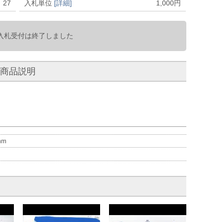
27
入札単位
[詳細]
1,000
円
入札受付は終了しました
商品説明
m