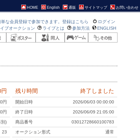
HOME
English
通販
サイトマップ
お問い合わせ
簡単な会員登録で参加できます。登録はこちら
ログイン
ライブオークション
ライブとは
参加方法
ENGLISH
0
円
残り時間
終了しました
00
円
開始日時
2026/06/03 00:00:00
0
円
終了日時
2026/06/09 21:05:00
料別)
商品番号
03012728660100783
23
オークション形式
通常