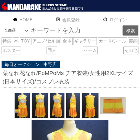
HOME
English
通販
サイトマップ
お問い合わせ
毎日オークション : 中野店
菜なれ花なれ/PoMPoMs チア衣装/女性用2XLサイズ
(日本サイズ)/コスプレ衣装