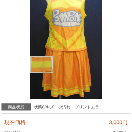
商品状態
状態6/キズ・少汚れ・プリントムラ
現在価格
3,000
円