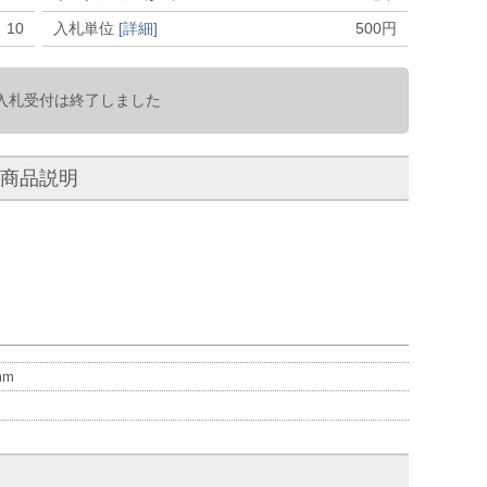
10
入札単位
[詳細]
500
円
入札受付は終了しました
商品説明
m