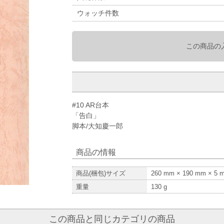
ウォッチ件数
この商品の
#10 AR台本
「告白」
脚本/大知慶一郎
商品の情報
商品(梱包)サイズ
260
mm ×
190
mm ×
5
m
重量
130
g
この商品と同じカテゴリの商品