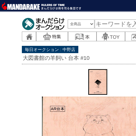
毎日オークション : 中野店
大図書館の羊飼い 台本 #10