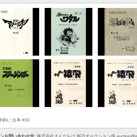
飼い 台本 #10
ンお問い合わせ先:
株式会社まんだらけ 毎日オークション係 auction@manda