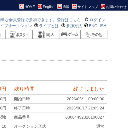
HOME
English
通販
サイトマップ
お問い合わせ
簡単な会員登録で参加できます。登録はこちら
ログイン
ライブオークション
ライブとは
参加方法
ENGLISH
0
円
残り時間
終了しました
0
円
開始日時
2026/06/11 00:00:00
0
円
終了日時
2026/06/17 21:09:24
料別)
商品番号
03004492310100027
10
オークション形式
通常