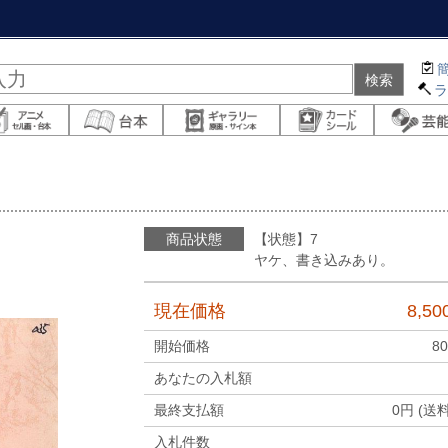
商品状態
【状態】7
ヤケ、書き込みあり。
現在価格
8,50
開始価格
80
あなたの入札額
最終支払額
0
円 (送
入札件数