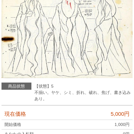
商品状態
【状態】5
不揃い。ヤケ、シミ、折れ、破れ、焦げ、書き込み
あり。
現在価格
5,000
円
開始価格
1,000
円
あなたの入札額
0
円