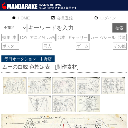
HOME
English
通販
サイトマップ
お問い合わせ
毎日オークション : 中野店
ムーの白鯨 色指定表 [制作素材]