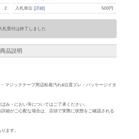
2
入札単位
[詳細]
500
円
入札受付は終了しました
商品説明
き・マジックテープ周辺粘着汚れ&位置ズレ・パッケージイタ
黄ばみ・におい等についてはご了承ください。
の詳細がご心配な場合は、店頭で実際に状態をご確認される
あります。