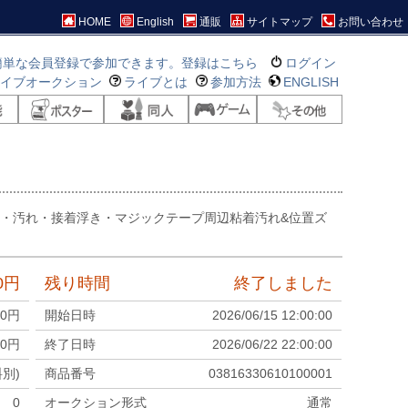
HOME
English
通販
サイトマップ
お問い合わせ
簡単な会員登録で参加できます。登録はこちら
ログイン
ライブオークション
ライブとは
参加方法
ENGLISH
着・汚れ・接着浮き・マジックテープ周辺粘着汚れ&位置ズ
0
円
残り時間
終了しました
00
円
開始日時
2026/06/15 12:00:00
0
円
終了日時
2026/06/22 22:00:00
料別)
商品番号
03816330610100001
0
オークション形式
通常