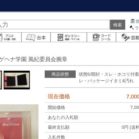
cive-/ゲヘナ学園 風紀委員会腕章
商品状態
状態6/開封・スレ・ホコリ付
レ・パッケージイタミ&汚れ
現在価格
7,00
開始価格
7,0
あなたの入札額
最終支払額
0
円 (送
入札件数