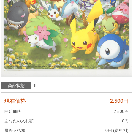
商品状態
8
現在価格
2,500
円
開始価格
2,500
円
あなたの入札額
0
円
最終支払額
0
円 (送料別)