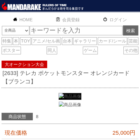
HOME
English
通販
サイトマップ
お問い合わせ
大オークション大会
[2633] テレカ ポケットモンスター オレンジカード
【ブランコ】
商品状態
8
現在価格
25,000
円