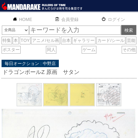
HOME
English
通販
サイトマップ
お問い合わせ
毎日オークション : 中野店
ドラゴンボールZ 原画 サタン