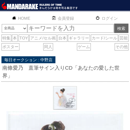
HOME
English
通販
サイトマップ
お問い合わせ
毎日オークション : 中野店
南條愛乃 直筆サイン入りCD「あなたの愛した世
界」