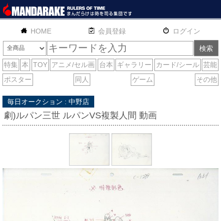
HOME
English
通販
サイトマップ
お問い合わせ
毎日オークション : 中野店
劇)ルパン三世 ルパンVS複製人間 動画