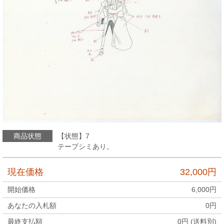
商品状態
【状態】7
テープシミあり。
現在価格
32,000
円
開始価格
6,000
円
あなたの入札額
0
円
最終支払額
0
円 (送料別)